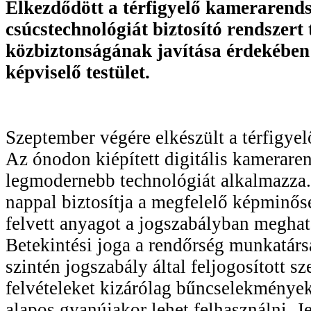
Elkezdődött a térfigyelő kamerarend
csúcstechnológiát biztosító rendszert
közbiztonságának javítása érdekében
képviselő testület.
Szeptember végére elkészült a térfigyel
Az ónodon kiépített digitális kamerare
legmodernebb technológiát alkalmazza. 
nappal biztosítja a megfelelő képminős
felvett anyagot a jogszabályban meghatá
Betekintési joga a rendőrség munkatársa
szintén jogszabály által feljogosított 
felvételeket kizárólag bűncselekménye
alapos gyanújakor lehet felhasználni. 