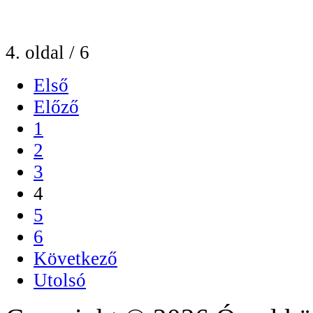
4. oldal / 6
Első
Előző
1
2
3
4
5
6
Következő
Utolsó