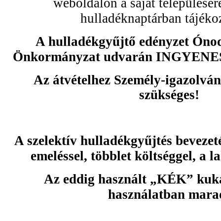
weboldalon a saját településére
hulladéknaptárban tájéko
A hulladékgyűjtő edényzet Óno
Önkormányzat udvarán INGYEN
Az átvételhez Személy-igazolvá
szükséges!
A szelektív hulladékgyűjtés bevezeté
emeléssel, többlet költséggel, a l
Az eddig használt „KÉK” kuka
használatban mara