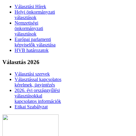
Választási Hírek
Helyi önkormányzati
választások
Nemzetiségi
önkormányzati
választások
Európai parlamenti
képviselők választása
HVB határozatok
Választás 2026
Választási szervek
Választással kapcsolatos
kérelmek, ügyintézés
2026. évi országgyűlési
választásokkal
kapcsolatos információk
Etikai Szabályzat