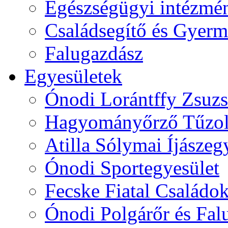
Egészségügyi intézmén
Családsegítő és Gyerme
Falugazdász
Egyesületek
Ónodi Lorántffy Zsuzs
Hagyományőrző Tűzol
Atilla Sólymai Íjászeg
Ónodi Sportegyesület
Fecske Fiatal Családo
Ónodi Polgárőr és Fal