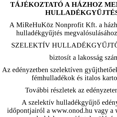
TÁJÉKOZTATÓ A HÁZHOZ ME
HULLADÉKGYŰJTÉ
A MiReHuKöz Nonprofit Kft. a házh
hulladékgyűjtés megvalósulásához
SZELEKTÍV HULLADÉKGYŰJT
biztosít a lakosság szá
Az edényzetben szelektíven gyűjthetőek
fémhulladékok és italos kar
További részletek az edényzeten
A szelektív hulladékgyűjtő edén
időpontjairól a www.onod.hu vagy 