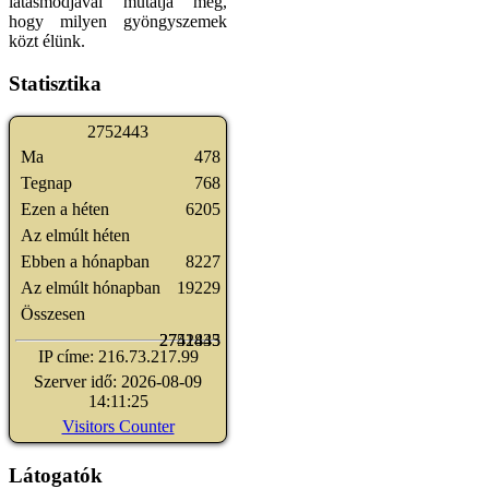
látásmódjával mutatja meg,
hogy milyen gyöngyszemek
közt élünk.
Statisztika
2
7
5
2
4
4
3
Ma
478
Tegnap
768
Ezen a héten
6205
Az elmúlt héten
Ebben a hónapban
8227
Az elmúlt hónapban
19229
Összesen
2741835
2752443
IP címe: 216.73.217.99
Szerver idő: 2026-08-09
14:11:25
Visitors Counter
Látogatók