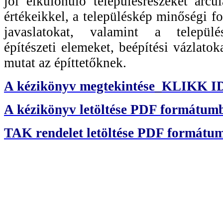
jól elkülönülő településrészeket arcul
értékeikkel, a településkép minőségi f
javaslatokat, valamint a települé
építészeti elemeket, beépítési vázlatoka
mutat az építtetőknek.
A kézikönyv megtekintése_KLIKK I
A kézikönyv letöltése PDF formát
TAK rendelet letöltése PDF formá