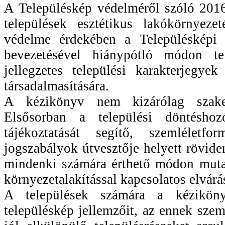
A Településkép védelméről szóló 201
települések esztétikus lakókörnyezet
védelme érdekében a Településképi 
bevezetésével hiánypótló módon te
jellegzetes települési karakterjegye
társadalmasítására.
A kézikönyv nem kizárólag szake
Elsősorban a települési döntésho
tájékoztatását segítő, szemléletf
jogszabályok útvesztője helyett rövide
mindenki számára érthető módon muta
környezetalakítással kapcsolatos elvárás
A települések számára a kézikön
településkép jellemzőit, az ennek sze