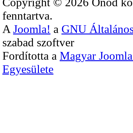
Copyright © 2026 Ónod köz
fenntartva.
A
Joomla!
a
GNU Általános
szabad szoftver
Fordította a
Magyar Joomla
Egyesülete