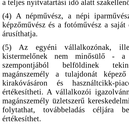
a teljes nyitvatartási idő alatt szakelle
(4) A népművész, a népi iparművész
képzőművész és a fotóművész a saját el
árusíthatja.
(5) Az egyéni vállalkozónak, ill
kistermelőnek nem minősülő - a d
szempontjából belföldinek te
magánszemély a tulajdonát képező
kirakóvásáron és használtcikk-pia
értékesítheti. A vállalkozói igazolvá
magánszemély üzletszerű kereskedelm
folytathat, továbbeladás céljára b
értékesíthet.