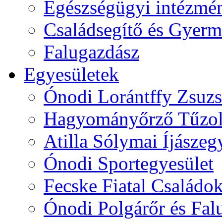
Egészségügyi intézmén
Családsegítő és Gyerme
Falugazdász
Egyesületek
Ónodi Lorántffy Zsuzs
Hagyományőrző Tűzol
Atilla Sólymai Íjászeg
Ónodi Sportegyesület
Fecske Fiatal Családo
Ónodi Polgárőr és Fal