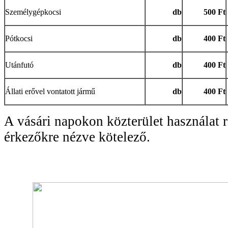
Személygépkocsi
db
500 Ft
Pótkocsi
db
400 Ft
Utánfutó
db
400 Ft
Állati erővel vontatott jármű
db
400 Ft
A vásári napokon közterület használat r
érkezőkre nézve kötelező.