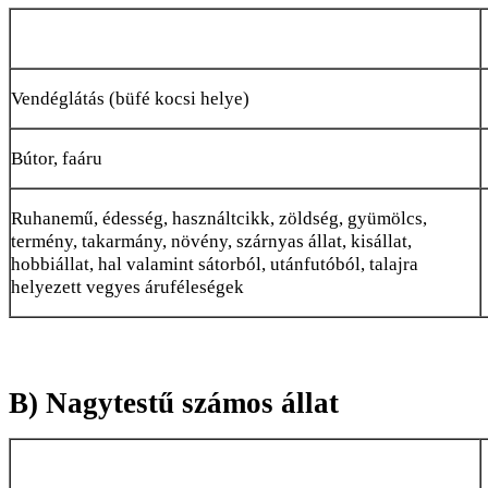
Vendéglátás (büfé kocsi helye)
Bútor, faáru
Ruhanemű, édesség, használtcikk, zöldség, gyümölcs,
termény, takarmány, növény, szárnyas állat, kisállat,
hobbiállat, hal valamint sátorból, utánfutóból, talajra
helyezett vegyes áruféleségek
B) Nagytestű számos állat