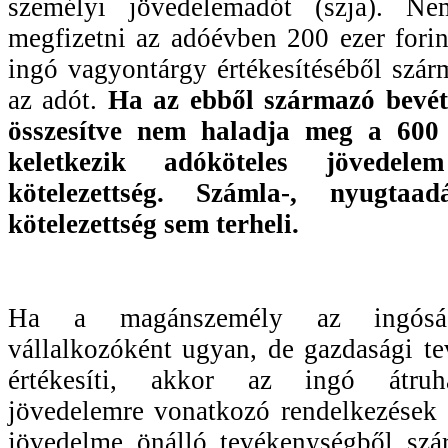
személyi jövedelemadót (szja). N
megfizetni az adóévben 200 ezer fori
ingó vagyontárgy értékesítéséből szá
az adót.
Ha az ebből származó bevéte
összesítve nem haladja meg a 600 
keletkezik adóköteles jövedelem
kötelezettség. Számla-, nyugtaad
kötelezettség sem terheli.
Ha a magánszemély az ingósá
vállalkozóként ugyan, de gazdasági t
értékesíti, akkor az ingó átruh
jövedelemre vonatkozó rendelkezések s
jövedelme önálló tevékenységből sz