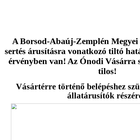
A Borsod-Abaúj-Zemplén Megyei
sertés árusításra vonatkozó tiltó ha
érvényben van! Az Ónodi Vásárra se
tilos!
Vásártérre történő belépéshez szü
állatárusítók részé