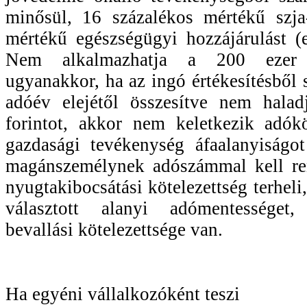
minősül, 16 százalékos mértékű szja
mértékű egészségügyi hozzájárulást (eh
Nem alkalmazhatja a 200 ezer f
ugyanakkor, ha az ingó értékesítésből 
adóév elejétől összesítve nem hala
forintot, akkor nem keletkezik adók
gazdasági tevékenység áfaalanyiságo
magánszemélynek adószámmal kell ren
nyugtakibocsátási kötelezettség terhel
választott alanyi adómentességet, 
bevallási kötelezettsége van.
Ha egyéni vállalkozóként teszi