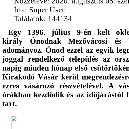
Közzétéve: 2020. augusztus 05. sze
Írta: Super User
Találatok: 144134
Egy 1396. július 9-én kelt okl
király Ónodnak Mezővárosi és V
adományoz. Ónod ezzel az egyik legr
joggal rendelkező település az ors
napig minden hónap első csütörtökén
Kirakodó Vásár kerül megrendezésre
ezres vásározó részvételével. A vá
órákban kezdődik és az időjárástól 
tart.