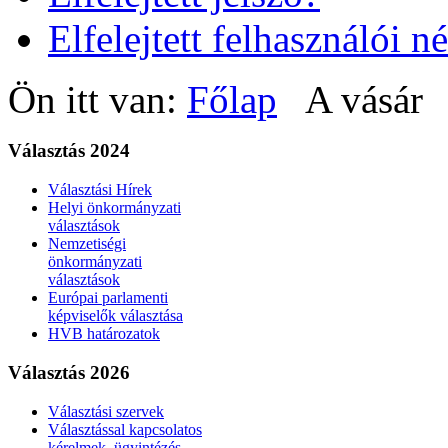
Elfelejtett felhasználói n
Ön itt van:
Főlap
A vásár
Választás 2024
Választási Hírek
Helyi önkormányzati
választások
Nemzetiségi
önkormányzati
választások
Európai parlamenti
képviselők választása
HVB határozatok
Választás 2026
Választási szervek
Választással kapcsolatos
kérelmek, ügyintézés