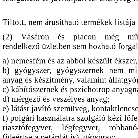
Tiltott, nem árusítható termékek listája
(2) Vásáron és piacon még műkö
rendelkező üzletben sem hozható forga
a) nemesfém és az abból készült ékszer
b) gyógyszer, gyógyszernek nem mi
anyag és készítmény, valamint állatgyó
c) kábítószernek és pszichotrop anyag
d) mérgező és veszélyes anyag;
e) látást javító szemüveg, kontaktlencse
f) polgári használatra szolgáló kézi lőfe
riasztófegyver, légfegyver, robban
(ideértve a petárdát is), gázspray;