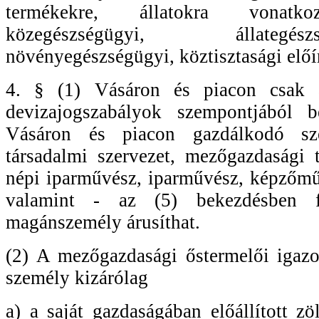
termékekre, állatokra vonatko
közegészségügyi, állateg
növényegészségügyi, köztisztasági előí
4. § (1) Vásáron és piacon csak a
devizajogszabályok szempontjából b
Vásáron és piacon gazdálkodó szer
társadalmi szervezet, mezőgazdasági 
népi iparművész, iparművész, képzőmű
valamint - az (5) bekezdésben fo
magánszemély árusíthat.
(2) A mezőgazdasági őstermelői igazo
személy kizárólag
a) a saját gazdaságában előállított zö