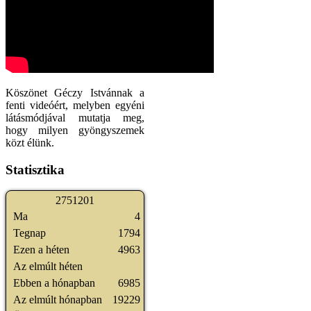
Köszönet Géczy Istvánnak a
fenti videóért, melyben egyéni
látásmódjával mutatja meg,
hogy milyen gyöngyszemek
közt élünk.
Statisztika
2
7
5
1
2
0
1
Ma
4
Tegnap
1794
Ezen a héten
4963
Az elmúlt héten
Ebben a hónapban
6985
Az elmúlt hónapban
19229