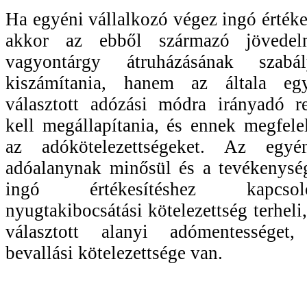
Ha egyéni vállalkozó végez ingó értéke
akkor az ebből származó jövede
vagyontárgy átruházásának szabá
kiszámítania, hanem az általa egy
választott adózási módra irányadó re
kell megállapítania, és ennek megfelel
az adókötelezettségeket. Az egyé
adóalanynak minősül és a tevékenység
ingó értékesítéshez kapcso
nyugtakibocsátási kötelezettség terhel
választott alanyi adómentességet, 
bevallási kötelezettsége van.