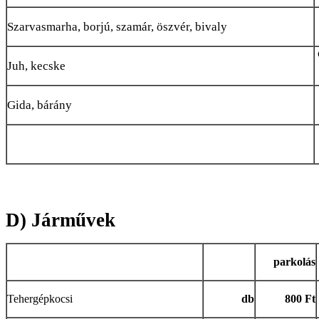
Szarvasmarha, borjú, szamár, öszvér, bivaly
Juh, kecske
Gida, bárány
D) Járművek
parkolás
Tehergépkocsi
db
800 Ft