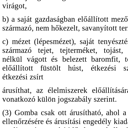
virágot,
b) a saját gazdaságban előállított mez
származó, nem hőkezelt, savanyított te
c) mézet (lépesmézet), saját tenyészté
származó tejet, tejterméket, tojást,
nélkül vágott és belezett baromfit, 
előállított füstölt húst, étkezési s
étkezési zsírt
árusíthat, az élelmiszerek előállításá
vonatkozó külön jogszabály szerint.
(3) Gomba csak ott árusítható, ahol a
ellenőrzésére és árusítási engedély kiad