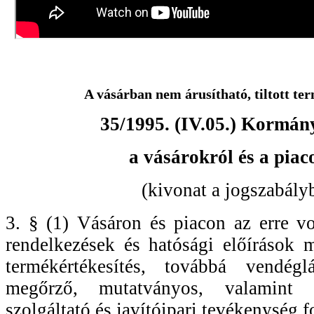
A vásárban nem árusítható, tiltott ter
35/1995. (IV.05.) Kormán
a vásárokról és a piac
(kivonat a jogszabály
3. § (1) Vásáron és piacon az erre v
rendelkezések és hatósági előírások m
termékértékesítés, továbbá vendéglá
megőrző, mutatványos, valamint 
szolgáltató és javítóipari tevékenység f