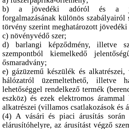
a) fűszerpaprika-őrlemény;
b) a jövedéki adóról és a jö
forgalmazásának különös szabályairól s
törvény szerint meghatározott jövedéki
c) növényvédő szer;
d) barlangi képződmény, illetve 
szempontból kiemelkedő jelentőségű
ősmaradvány;
e) gázüzemű készülék és alkatrészei,
hálózatról üzemeltethető, illetve há
lehetőséggel rendelkező termék (berend
eszköz) és ezek elektromos árammal 
alkatrészei (villamos csatlakozások és 
(4) A vásári és piaci árusítás során
elárusítóhelyre, az árusítást végző szem