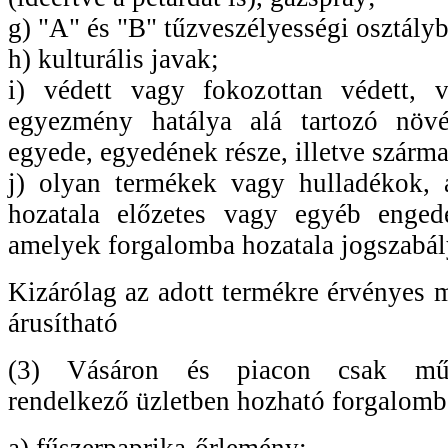
g) "A" és "B" tűzveszélyességi osztályb
h) kulturális javak;
i) védett vagy fokozottan védett, 
egyezmény hatálya alá tartozó növény
egyede, egyedének része, illetve szárm
j) olyan termékek vagy hulladékok,
hozatala előzetes vagy egyéb enged
amelyek forgalomba hozatala jogszabál
Kizárólag az adott termékre érvényes 
árusítható
(3) Vásáron és piacon csak műk
rendelkező üzletben hozható forgalomb