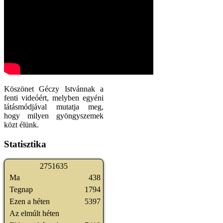
Köszönet Géczy Istvánnak a
fenti videóért, melyben egyéni
látásmódjával mutatja meg,
hogy milyen gyöngyszemek
közt élünk.
Statisztika
2
7
5
1
6
3
5
Ma
438
Tegnap
1794
Ezen a héten
5397
Az elmúlt héten