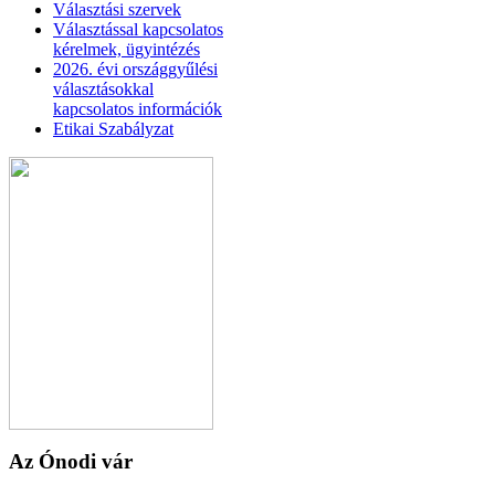
Választási szervek
Választással kapcsolatos
kérelmek, ügyintézés
2026. évi országgyűlési
választásokkal
kapcsolatos információk
Etikai Szabályzat
Az Ónodi vár