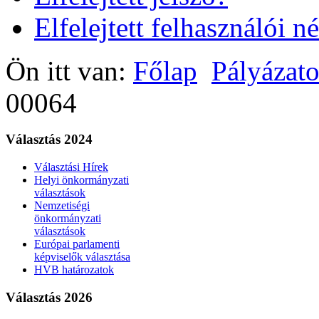
Elfelejtett felhasználói n
Ön itt van:
Főlap
Pályázat
00064
Választás 2024
Választási Hírek
Helyi önkormányzati
választások
Nemzetiségi
önkormányzati
választások
Európai parlamenti
képviselők választása
HVB határozatok
Választás 2026