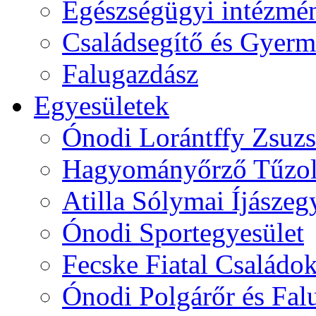
Egészségügyi intézmén
Családsegítő és Gyerme
Falugazdász
Egyesületek
Ónodi Lorántffy Zsuzs
Hagyományőrző Tűzol
Atilla Sólymai Íjászeg
Ónodi Sportegyesület
Fecske Fiatal Családo
Ónodi Polgárőr és Fal