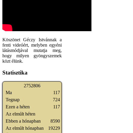
Köszönet Géczy Istvánnak a
fenti videóért, melyben egyéni
látásmódjával mutatja meg,
hogy milyen gyöngyszemek
közt élünk.
Statisztika
2
7
5
2
8
0
6
Ma
117
Tegnap
724
Ezen a héten
117
Az elmúlt héten
Ebben a hónapban
8590
Az elmúlt hónapban
19229