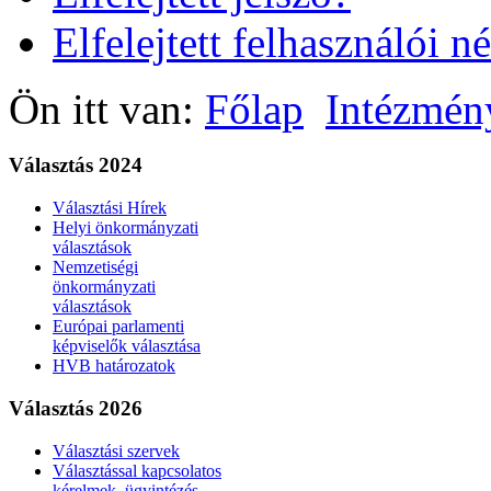
Elfelejtett felhasználói n
Ön itt van:
Főlap
Intézmén
Választás 2024
Választási Hírek
Helyi önkormányzati
választások
Nemzetiségi
önkormányzati
választások
Európai parlamenti
képviselők választása
HVB határozatok
Választás 2026
Választási szervek
Választással kapcsolatos
kérelmek, ügyintézés