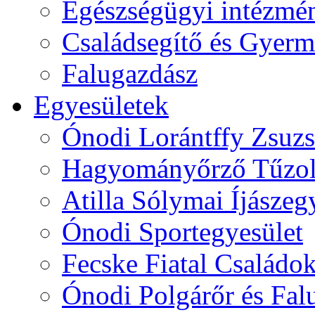
Egészségügyi intézmén
Családsegítő és Gyerme
Falugazdász
Egyesületek
Ónodi Lorántffy Zsuzs
Hagyományőrző Tűzol
Atilla Sólymai Íjászeg
Ónodi Sportegyesület
Fecske Fiatal Családo
Ónodi Polgárőr és Fal