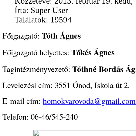
Közzétéve: 2013. február 19. kedd,
Írta: Super User
Találatok: 19594
Tóth Ágnes
Főigazgató:
Tőkés Ágnes
Főigazgató helyettes:
Tóthné Bordás Ág
Tagintézményvezető:
Levelezési cím: 3551 Ónod, Iskola út 2.
E-mail cím:
homokvarovoda@gmail.com
Telefon: 06-46/545-240