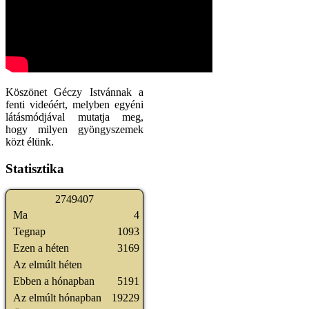
Köszönet Géczy Istvánnak a
fenti videóért, melyben egyéni
látásmódjával mutatja meg,
hogy milyen gyöngyszemek
közt élünk.
Statisztika
2
7
4
9
4
0
7
Ma
4
Tegnap
1093
Ezen a héten
3169
Az elmúlt héten
Ebben a hónapban
5191
Az elmúlt hónapban
19229