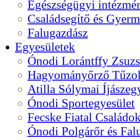
Egészségügyi intézmén
Családsegítő és Gyerme
Falugazdász
Egyesületek
Ónodi Lorántffy Zsuzs
Hagyományőrző Tűzol
Atilla Sólymai Íjászeg
Ónodi Sportegyesület
Fecske Fiatal Családo
Ónodi Polgárőr és Fal