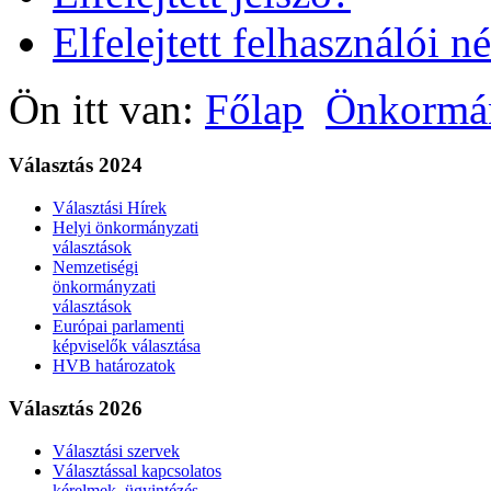
Elfelejtett felhasználói n
Ön itt van:
Főlap
Önkormá
Választás 2024
Választási Hírek
Helyi önkormányzati
választások
Nemzetiségi
önkormányzati
választások
Európai parlamenti
képviselők választása
HVB határozatok
Választás 2026
Választási szervek
Választással kapcsolatos
kérelmek, ügyintézés