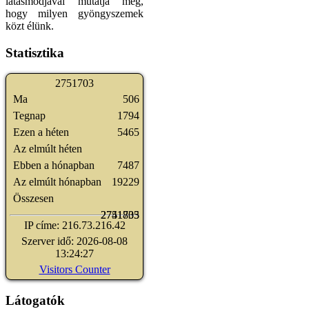
látásmódjával mutatja meg,
hogy milyen gyöngyszemek
közt élünk.
Statisztika
2
7
5
1
7
0
3
Ma
506
Tegnap
1794
Ezen a héten
5465
Az elmúlt héten
Ebben a hónapban
7487
Az elmúlt hónapban
19229
Összesen
2741835
2751703
IP címe: 216.73.216.42
Szerver idő: 2026-08-08
13:24:27
Visitors Counter
Látogatók