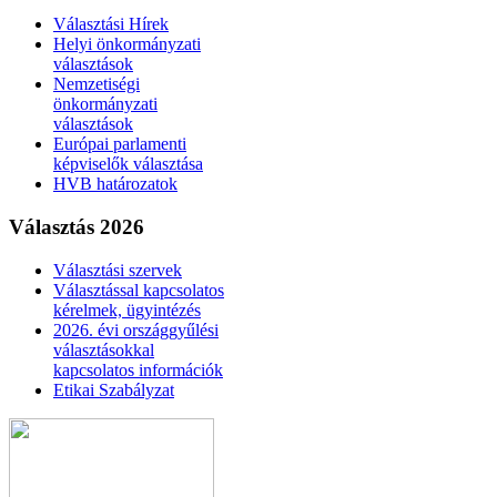
Választási Hírek
Helyi önkormányzati
választások
Nemzetiségi
önkormányzati
választások
Európai parlamenti
képviselők választása
HVB határozatok
Választás 2026
Választási szervek
Választással kapcsolatos
kérelmek, ügyintézés
2026. évi országgyűlési
választásokkal
kapcsolatos információk
Etikai Szabályzat