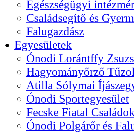
Egészségügyi intézmén
Családsegítő és Gyerme
Falugazdász
Egyesületek
Ónodi Lorántffy Zsuzs
Hagyományőrző Tűzol
Atilla Sólymai Íjászeg
Ónodi Sportegyesület
Fecske Fiatal Családo
Ónodi Polgárőr és Fal