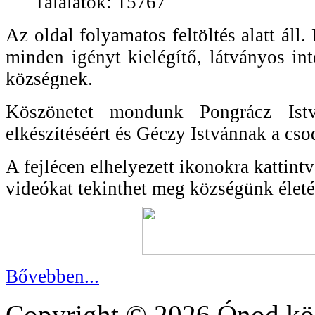
Találatok: 15767
Az oldal folyamatos feltöltés alatt ál
minden igényt kielégítő, látványos int
községnek.
Köszönetet mondunk Pongrácz Ist
elkészítéséért és Géczy Istvánnak a cso
A fejlécen elhelyezett ikonokra kattint
videókat tekinthet meg községünk életé
Bővebben...
Copyright © 2026 Ónod köz