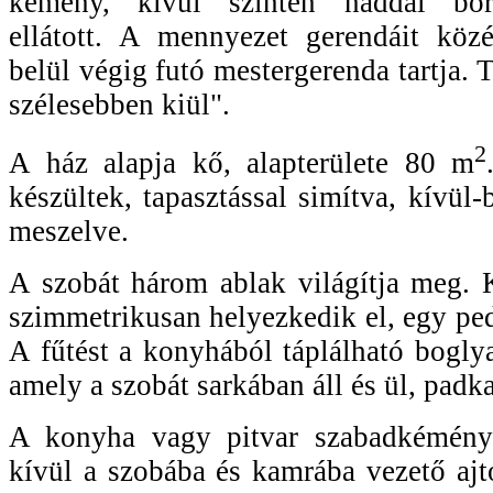
kémény, kívül szintén náddal borít
ellátott. A mennyezet gerendáit közé
belül végig futó mestergerenda tartja. T
szélesebben kiül".
2
A ház alapja kő, alapterülete 80 m
készültek, tapasztással simítva, kívül-
meszelve.
A szobát három ablak világítja meg. 
szimmetrikusan helyezkedik el, egy ped
A fűtést a konyhából táplálható boglya
amely a szobát sarkában áll és ül, padka
A konyha vagy pitvar szabadkéménye
kívül a szobába és kamrába vezető ajtó