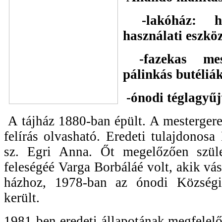
-lakóház: h
használati eszkö
-fazekas mes
pálinkás butéliá
-ónodi téglagyű
A tájház 1880-ban épült. A mesterger
felírás olvasható. Eredeti tulajdonos
sz. Egri Anna. Őt megelőzően szüle
feleségéé Varga Borbáláé volt, akik vásá
házhoz, 1978-ban az ónodi Községi
került.
1981-ben eredeti állapotának megfelelő