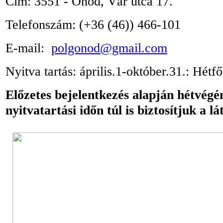
Cím:
3551 - Ónod, Vár utca 17.
Telefonszám:
(+36 (46)) 466-101
E-mail:
polgonod@gmail.com
Nyitva tartás: április
.1-október.31.: Hétf
Előzetes bejelentkezés alapján hétvégé
nyitvatartási időn túl is biztosítjuk a l