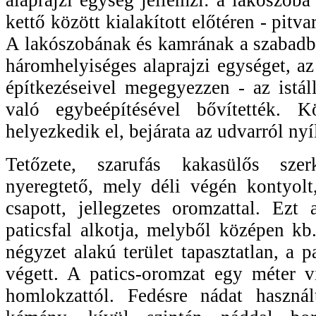
kettő között kialakított előtéren - pitvar
A lakószobának és kamrának a szabadba
háromhelyiséges alaprajzi egységet, az
építkezéseivel megegyezzen - az istál
való egybeépítésével bővítették. K
helyezkedik el, bejárata az udvarról nyí
Tetőzete, szarufás kakasülős szerk
nyeregtető, mely déli végén kontyolt
csapott, jellegzetes oromzattal. Ezt
paticsfal alkotja, melyből középen kb.
négyzet alakú terület tapasztatlan, a pa
végett. A patics-oromzat egy méter v
homlokzattól. Fedésre nádat haszná