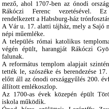
mező, ahol 1707-ben az ónodi országgy
Rákóczi Ferenc vezetésével. Ez
rendelkezett a Habsburg-ház trónfosztás
A Vár u. 17. alatti tájház, mely a Sajó
népi műemléke.
A település római katolikus templom
végén épült, harangját Rákóczi Gy
falunak.
A református templom alapjait szinté
tették le, szószéke és berendezése 17
előtt áll az ónodi országgyűlés 200. é
állított emlékoszlop.
Az 1700-as évek közepén épült Törö
iskola működik.