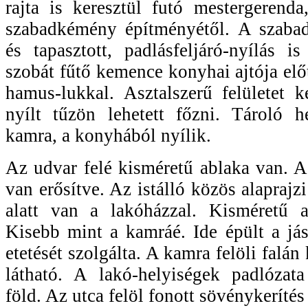
rajta is keresztül futó mestergerenda
szabadkémény építményétől. A szaba
és tapasztott, padlásfeljáró-nyílás i
szobát fűtő kemence konyhai ajtója elő
hamus-lukkal. Asztalszerű felületet 
nyílt tűzön lehetett főzni. Tároló h
kamra, a konyhából nyílik.
Az udvar felé kisméretű ablaka van. 
van erősítve. Az istálló közös alaprajz
alatt van a lakóházzal. Kisméretű a
Kisebb mint a kamráé. Ide épült a jás
etetését szolgálta. A kamra felöli falán 
látható. A lakó-helyiségek padlózata
föld. Az utca felöl fonott sövénykerítés