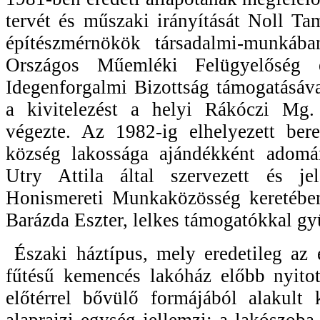
tervét és műszaki irányítását Noll T
építészmérnökök társadalmi-munkába
Országos Műemléki Felügyelőség
Idegenforgalmi Bizottság támogatásáv
a kivitelezést a helyi Rákóczi Mg.
végezte. Az 1982-ig elhelyezett bere
község lakossága ajándékként adomá
Utry Attila által szervezett és jel
Honismereti Munkaközösség keretébe
Barázda Eszter, lelkes támogatókkal gyű
Északi háztípus, mely eredetileg az 
fűtésű kemencés lakóház előbb nyitot
előtérrel bővülő formájából alakult 
alaprajzi egység jellemzi: a lakószoba