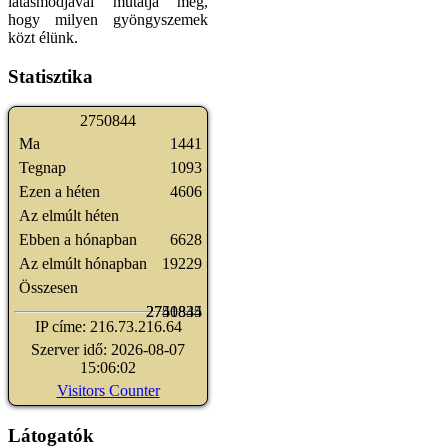
látásmódjával mutatja meg,
hogy milyen gyöngyszemek
közt élünk.
Statisztika
2
7
5
0
8
4
4
Ma
1441
Tegnap
1093
Ezen a héten
4606
Az elmúlt héten
Ebben a hónapban
6628
Az elmúlt hónapban
19229
Összesen
2741835
2750844
IP címe: 216.73.216.64
Szerver idő: 2026-08-07
15:06:02
Visitors Counter
Látogatók