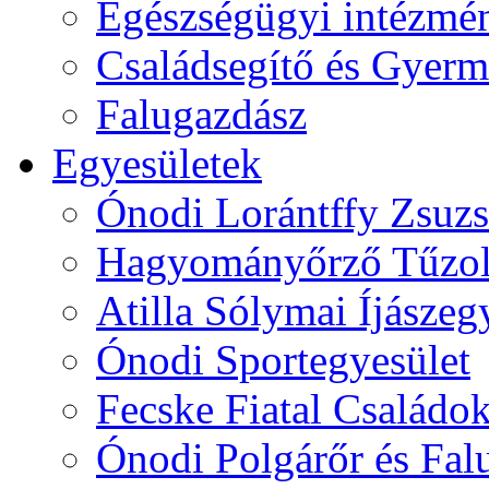
Egészségügyi intézmén
Családsegítő és Gyerme
Falugazdász
Egyesületek
Ónodi Lorántffy Zsuzs
Hagyományőrző Tűzol
Atilla Sólymai Íjászeg
Ónodi Sportegyesület
Fecske Fiatal Családo
Ónodi Polgárőr és Fal