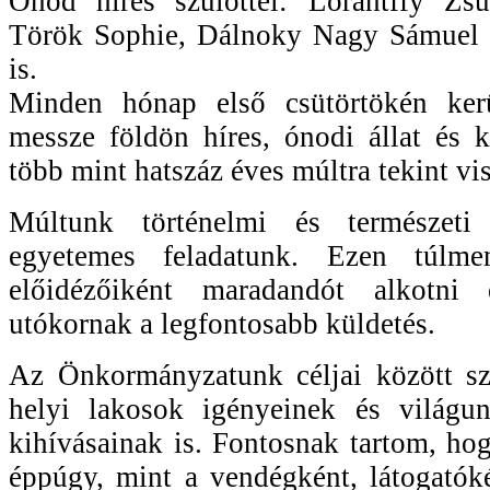
Ónod híres szülöttei: Lorántffy Zs
Török Sophie, Dálnoky Nagy Sámuel 
is.
Minden hónap első csütörtökén ker
messze földön híres, ónodi állat és 
több mint hatszáz éves múltra tekint vis
Múltunk történelmi és természeti 
egyetemes feladatunk. Ezen túlme
előidézőiként maradandót alkotni
utókornak a legfontosabb küldetés.
Az Önkormányzatunk céljai között sze
helyi lakosok igényeinek és világun
kihívásainak is. Fontosnak tartom, hog
éppúgy, mint a vendégként, látogatók