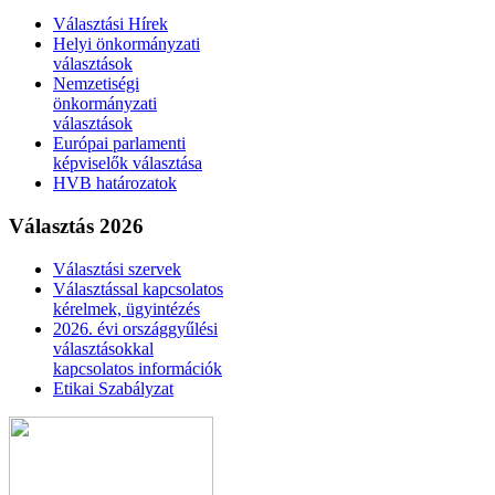
Választási Hírek
Helyi önkormányzati
választások
Nemzetiségi
önkormányzati
választások
Európai parlamenti
képviselők választása
HVB határozatok
Választás 2026
Választási szervek
Választással kapcsolatos
kérelmek, ügyintézés
2026. évi országgyűlési
választásokkal
kapcsolatos információk
Etikai Szabályzat