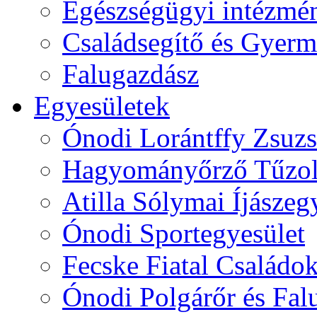
Egészségügyi intézmén
Családsegítő és Gyerme
Falugazdász
Egyesületek
Ónodi Lorántffy Zsuzs
Hagyományőrző Tűzol
Atilla Sólymai Íjászeg
Ónodi Sportegyesület
Fecske Fiatal Családo
Ónodi Polgárőr és Fal