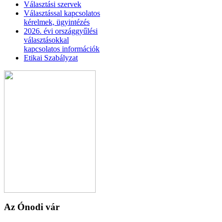
Választási szervek
Választással kapcsolatos
kérelmek, ügyintézés
2026. évi országgyűlési
választásokkal
kapcsolatos információk
Etikai Szabályzat
Az Ónodi vár