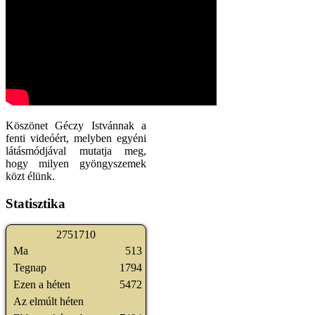
Köszönet Géczy Istvánnak a
fenti videóért, melyben egyéni
látásmódjával mutatja meg,
hogy milyen gyöngyszemek
közt élünk.
Statisztika
2
7
5
1
7
1
0
Ma
513
Tegnap
1794
Ezen a héten
5472
Az elmúlt héten