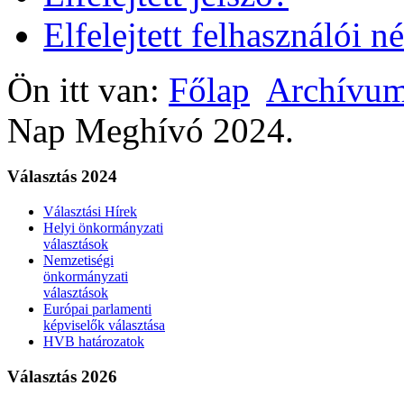
Elfelejtett felhasználói n
Ön itt van:
Főlap
Archívu
Nap Meghívó 2024.
Választás 2024
Választási Hírek
Helyi önkormányzati
választások
Nemzetiségi
önkormányzati
választások
Európai parlamenti
képviselők választása
HVB határozatok
Választás 2026