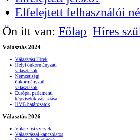
Elfelejtett felhasználói n
Ön itt van:
Főlap
Híres szü
Választás 2024
Választási Hírek
Helyi önkormányzati
választások
Nemzetiségi
önkormányzati
választások
Európai parlamenti
képviselők választása
HVB határozatok
Választás 2026
Választási szervek
Választással kapcsolatos
kérelmek, ügyintézés