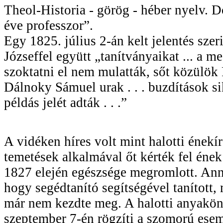
Theol-Historia - görög - héber nyelv. 
éve professzor”.
Egy 1825. július 2-án kelt jelentés szer
Józseffel együtt „tanítványaikat ... a m
szoktatni el nem mulatták, sőt közülök 
Dálnoky Sámuel urak . . . buzdítások s
példás jelét adták . . .”
A vidéken híres volt mint halotti énekí
temetések alkalmával őt kérték fel ének
1827 elején egészsége megromlott. Ann
hogy segédtanító segítségével tanított, 
már nem kezdte meg. A halotti anyakö
szeptember 7-én rögzíti a szomorú ese