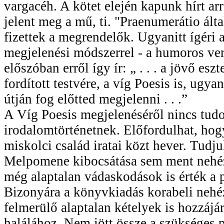
vargacéh. A kötet elején kapunk hírt a
jelent meg a mű, ti. "Praenumerátio álta
fizettek a megrendelők. Ugyanitt ígéri 
megjelenési módszerrel - a humoros ver
előszóban erről így ír: „ . . . a jövő es
fordított testvére, a víg Poesis is, ugy
útján fog előtted megjelenni . . .”
A Víg Poesis megjelenéséről nincs tud
irodalomtörténetnek. Előfordulhat, hog
miskolci család iratai közt hever. Tudj
Melpomene kibocsátása sem ment nehéz
még alaptalan vádaskodások is érték a p
Bizonyára a könyvkiadás korabeli nehézs
felmerülő alaptalan kételyek is hozzájár
halálához. Nem jött össze a szükséges 