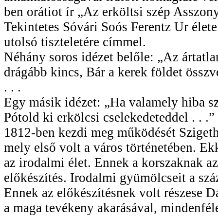
ben orátiot ír „Az erköltsi szép Asszonyr
Tekintetes Sóvári Soós Ferentz Ur élet
utolsó tiszteletére címmel.
Néhány soros idézet belőle: „Az ártatl
drágább kincs, Bár a kerek földet összve
. . .
Egy másik idézet: „Ha valamely hiba szü
Pótold ki erkölcsi cselekedeteddel . . .”
1812-ben kezdi meg működését Sziget
mely első volt a város történetében. Ek
az irodalmi élet. Ennek a korszaknak a
előkészítés. Irodalmi gyümölcseit a szá
Ennek az előkészítésnek volt részese
a maga tevékeny akarásával, mindenfél