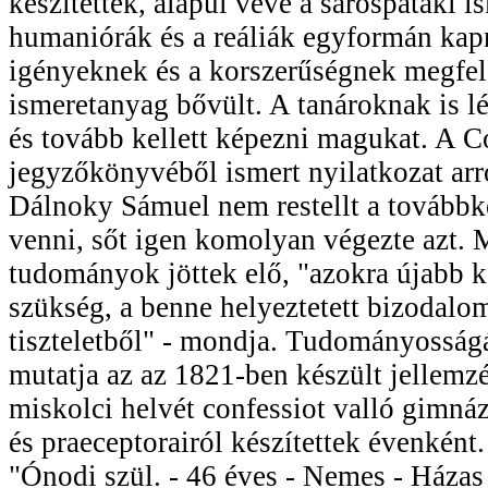
készítettek, alapul véve a sárospataki i
humaniórák és a reáliák egyformán kap
igényeknek és a korszerűségnek megfel
ismeretanyag bővült. A tanároknak is lép
és tovább kellett képezni magukat. A C
jegyzőkönyvéből ismert nyilatkozat arr
Dálnoky Sámuel nem restellt a továbbk
venni, sőt igen komolyan végezte azt. 
tudományok jöttek elő, "azokra újabb k
szükség, a benne helyeztetett bizodalom
tiszteletből" - mondja. Tudományosságá
mutatja az az 1821-ben készült jellemzé
miskolci helvét confessiot valló gimná
és praeceptorairól készítettek évenként
"Ónodi szül. - 46 éves - Nemes - Házas 