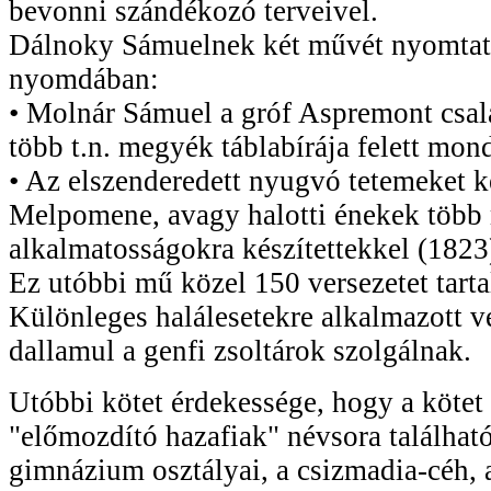
bevonni szándékozó terveivel.
Dálnoky Sámuelnek két művét nyomtatt
nyomdában:
• Molnár Sámuel a gróf Aspremont csalá
több t.n. megyék táblabírája felett mond
• Az elszenderedett nyugvó tetemeket k
Melpomene, avagy halotti énekek több
alkalmatosságokra készítettekkel (1823
Ez utóbbi mű közel 150 versezetet tart
Különleges halálesetekre alkalmazott 
dallamul a genfi zsoltárok szolgálnak.
Utóbbi kötet érdekessége, hogy a kötet
"előmozdító hazafiak" névsora találhat
gimnázium osztályai, a csizmadia-céh, 