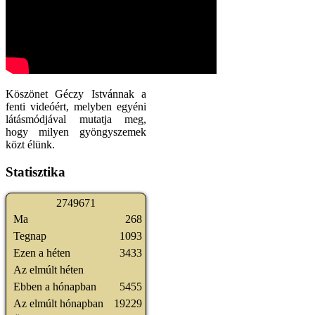
Köszönet Géczy Istvánnak a
fenti videóért, melyben egyéni
látásmódjával mutatja meg,
hogy milyen gyöngyszemek
közt élünk.
Statisztika
2
7
4
9
6
7
1
Ma
268
Tegnap
1093
Ezen a héten
3433
Az elmúlt héten
Ebben a hónapban
5455
Az elmúlt hónapban
19229