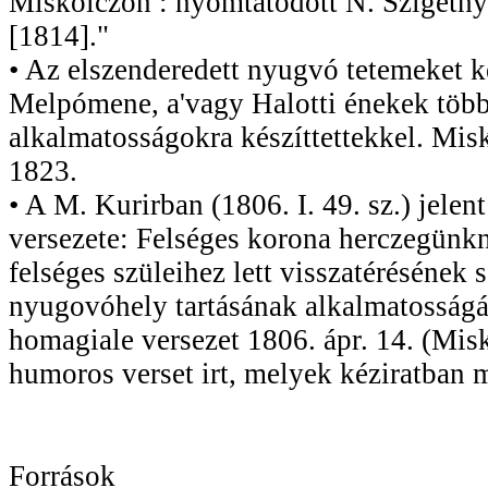
Miskólczon : nyomtatódott N. Szigethy 
[1814]."
• Az elszenderedett nyugvó tetemeket k
Melpómene, a'vagy Halotti énekek töb
alkalmatosságokra készíttettekkel. Misk
1823.
• A M. Kurirban (1806. I. 49. sz.) jele
versezete: Felséges korona herczegünk
felséges szüleihez lett visszatérésének
nyugovóhely tartásának alkalmatosságáv
homagiale versezet 1806. ápr. 14. (Mis
humoros verset irt, melyek kéziratban 
Források