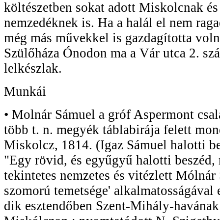
költészetben sokat adott Miskolcnak és
nemzedéknek is. Ha a halál el nem raga
még más művekkel is gazdagította voln
Szülőháza Ónodon ma a Vár utca 2. szá
lelkészlak.
Munkái
• Molnár Sámuel a gróf Aspermont csalá
több t. n. megyék táblabirája felett mon
Miskolcz, 1814. (Igaz Sámuel halotti b
"Egy rövid, és egyűgyű halotti beszéd,
tekintetes nemzetes és vitézlett Mólnár 
szomorú temetsége' alkalmatosságával e
dik esztendőben Szent-Mihály-havának 