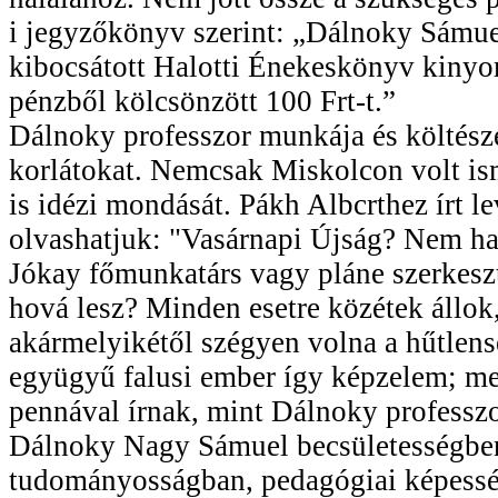
i jegyzőkönyv szerint: „Dálnoky Sámuel 
kibocsátott Halotti Énekeskönyv kinyo
pénzből kölcsönzött 100 Frt-t.”
Dálnoky professzor munkája és költészet
korlátokat. Nemcsak Miskolcon volt i
is idézi mondását. Pákh Albcrthez írt le
olvashatjuk: "Vasárnapi Újság? Nem ha
Jókay főmunkatárs vagy pláne szerkesz
hová lesz? Minden esetre közétek állok
akármelyikétől szégyen volna a hűtlen
együgyű falusi ember így képzelem; me
pennával írnak, mint Dálnoky professzo
Dálnoky Nagy Sámuel becsületességben
tudományosságban, pedagógiai képess