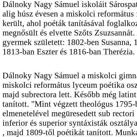
Dálnoky Nagy Sámuel iskoláit Sárospa
alig húsz évesen a miskolci reformátu
került, ahol poéták tanításával foglalk
megnősült és elvette Szőts Zsuzsannát.
gyermek született: 1802-ben Susanna, 
1813-ban Eszter és 1816-ban Therézia.
Dálnoky Nagy Sámuel a miskolci gimná
miskolci református lyceum poétika osz
majd subrectora lett. Később még latint
tanított. "Mint végzett theológus 1795
elmenetelével megüresedett sub rectori ál
inferior és superior syntáxisták osztályai
, majd 1809-től poétikát tanított. Munk