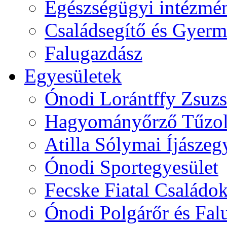
Egészségügyi intézmén
Családsegítő és Gyerme
Falugazdász
Egyesületek
Ónodi Lorántffy Zsuzs
Hagyományőrző Tűzol
Atilla Sólymai Íjászeg
Ónodi Sportegyesület
Fecske Fiatal Családo
Ónodi Polgárőr és Fal