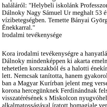
haláláról: "Helybeli iskolánk Professzor
Dálnoky Nagy Sámuel Ur meghalt 53 é
vízibetegségben. Temette Bányai Györg
Énekkarral."
Irodalmi tevékenysége
Kora irodalmi tevékenységre a hanyatlá
Dálnoky mindenképpen ki akarta emeln
tehetetlen korszakból és a halotti énekí
lett. Nemcsak tanította, hanem gyakorol
ban a Magyar Kurírban jelent meg verse
korona hercegünknek Ferdinándnak felsé
visszatérésének s Miskolcon nyugvóhel
alkalmatosságával íratott homagiale ve