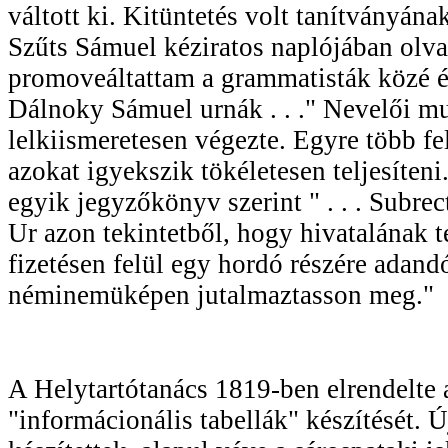
váltott ki. Kitüntetés volt tanítványána
Szűts Sámuel kéziratos naplójában olvas
promoveáltattam a grammatisták közé é
Dálnoky Sámuel urnák . . ." Nevelői m
lelkiismeretesen végezte. Egyre több fe
azokat igyekszik tökéletesen teljesíten
egyik jegyzőkönyv szerint " . . . Subr
Ur azon tekintetből, hogy hivatalának te
fizetésen felül egy hordó részére adand
néminemüképen jutalmaztasson meg."
A Helytartótanács 1819-ben elrendelte 
"informácionális tabellák" készítését. Ú