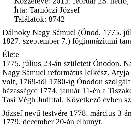
Közzétéve: 2013. február 25. hétfő,
Írta: Tarnóczi József
Találatok: 8742
Dálnoky Nagy Sámuel (Ónod, 1775. júl
1827. szeptember 7.) főgimnáziumi taná
Élete
1775. július 23-án született Ónodon. 
Nagy Sámuel református lelkész. Atyja 
volt, 1769-től 1780-ig Ónodon szolgált. 
házasságot 1774. január 11-én a Tiszak
Tasi Végh Judittal. Következő évben sz
József nevű testvére 1778. március 3-án
1779. december 20-án elhunyt.