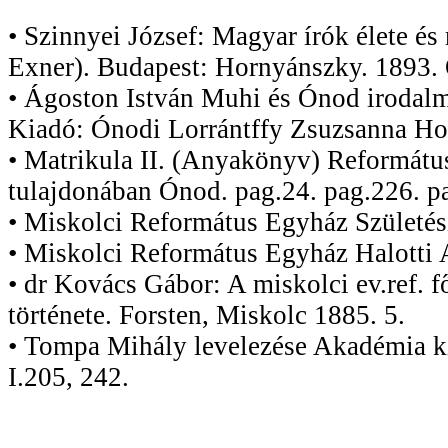
• Szinnyei József: Magyar írók élete és
Exner). Budapest: Hornyánszky. 1893. 
• Ágoston István Muhi és Ónod irodal
Kiadó: Ónodi Lorrántffy Zsuzsanna Ho
• Matrikula II. (Anyakönyv) Reformát
tulajdonában Ónod. pag.24. pag.226. p
• Miskolci Református Egyház Születé
• Miskolci Református Egyház Halott
• dr Kovács Gábor: A miskolci ev.ref.
története. Forsten, Miskolc 1885. 5.
• Tompa Mihály levelezése Akadémia k
I.205, 242.